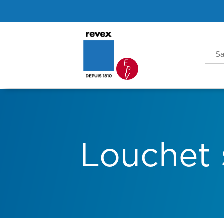
Sea
for:
Louchet 