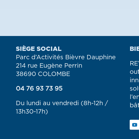
SIÈGE SOCIAL
BI
Parc d’Activités Bièvre Dauphine
RE
214 rue Eugène Perrin
ou
38690 COLOMBE
in
04 76 93 73 95
so
l’e
Du lundi au vendredi (8h-12h /
bât
13h30-17h)