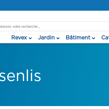
rch
revex
jardin
bâtiment
c
senlis