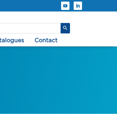
Search Button
atalogues
contact