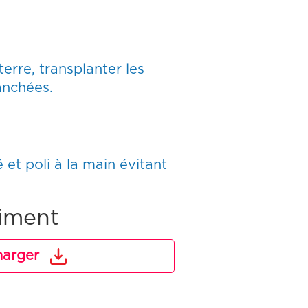
erre, transplanter les
anchées.
 et poli à la main évitant
iment
harger