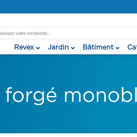
rch
revex
jardin
bâtiment
c
 forgé monob