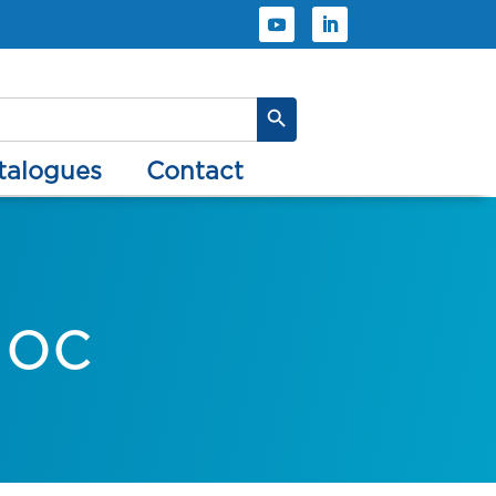
Search Button
atalogues
contact
loc