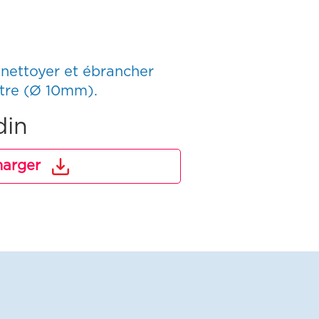
, nettoyer et ébrancher
ètre (Ø 10mm).
din
harger