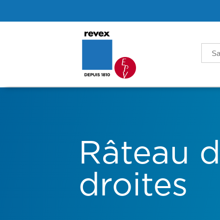
Sea
for:
Râteau d
droites