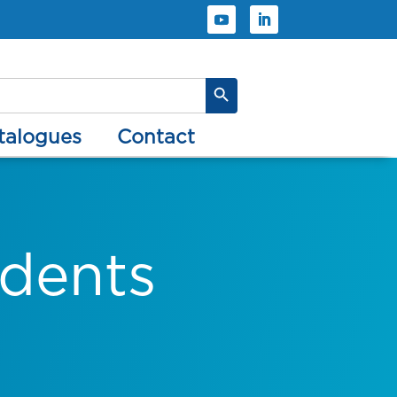
Search Button
atalogues
contact
 dents