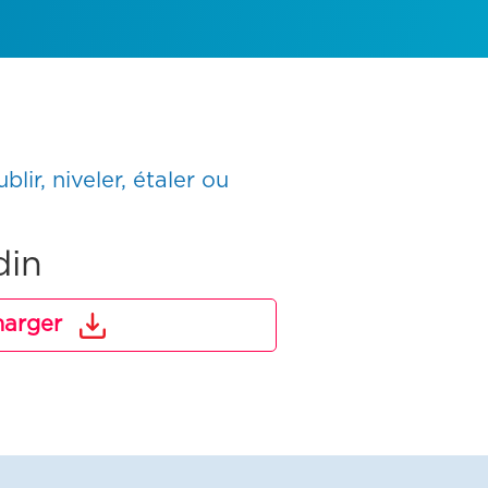
ir, niveler, étaler ou
din
harger