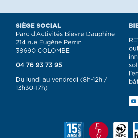
SIÈGE SOCIAL
BI
Parc d’Activités Bièvre Dauphine
RE
214 rue Eugène Perrin
ou
38690 COLOMBE
in
04 76 93 73 95
so
l’e
Du lundi au vendredi (8h-12h /
bât
13h30-17h)