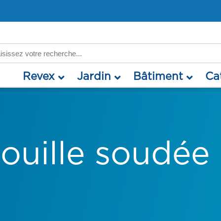
rch
revex
jardin
bâtiment
c
ouille soudée