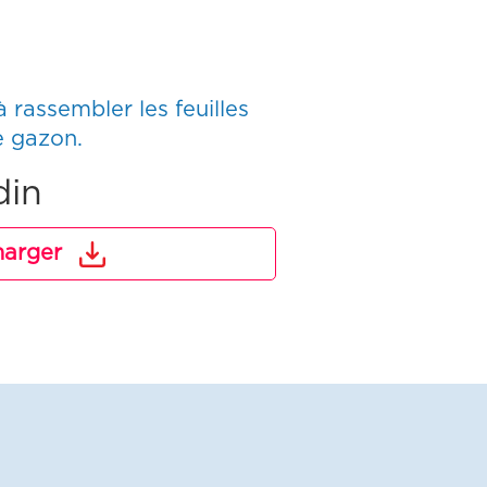
 à rassembler les feuilles
e gazon.
din
harger