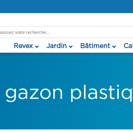
rch
revex
jardin
bâtiment
c
 gazon plasti