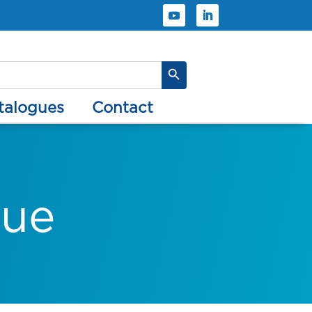
Search Button
atalogues
contact
que