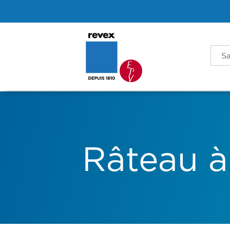
Sea
for:
Râteau à