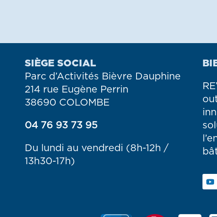
SIÈGE SOCIAL
BI
Parc d’Activités Bièvre Dauphine
RE
214 rue Eugène Perrin
ou
38690 COLOMBE
in
04 76 93 73 95
so
l’e
Du lundi au vendredi (8h-12h /
bât
13h30-17h)