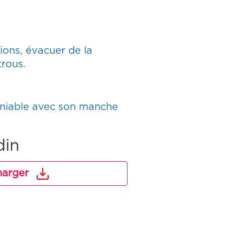
tions, évacuer de la
trous.
aniable avec son manche
din
harger