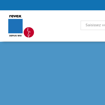
Search
for: