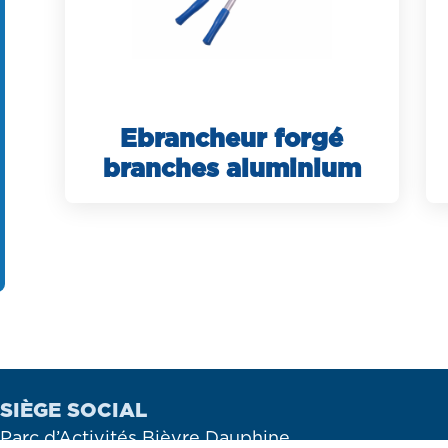
Ebrancheur forgé
branches aluminium
SIÈGE SOCIAL
Parc d’Activités Bièvre Dauphine