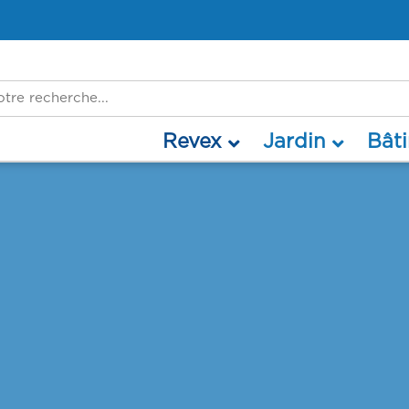
revex
jardin
bâ