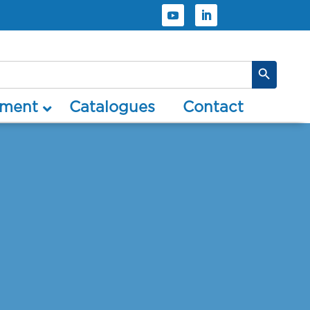
Search Button
timent
catalogues
contact