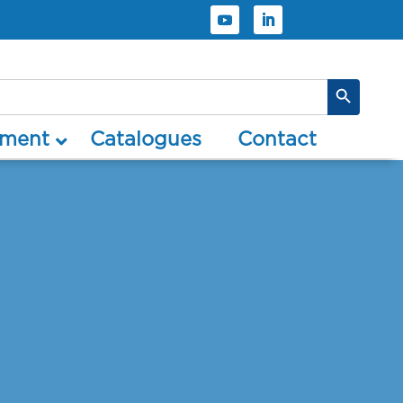
Search Button
timent
catalogues
contact