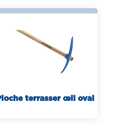
ioche terrasser œil oval