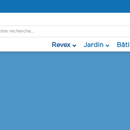
revex
jardin
bâ