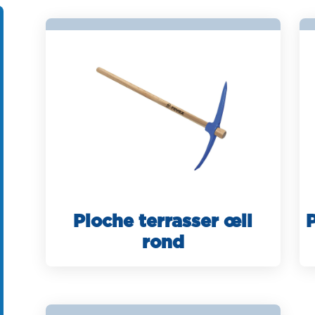
Pioche terrasser œil
P
rond