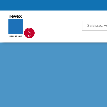
Search
for: